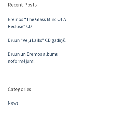
Recent Posts
Eremos “The Glass Mind Of A
Recluse” CD
Druun “Veļu Laiks” CD gadiņš.
Druun un Eremos albumu
noformējumi.
Categories
News