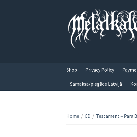
Shop
Privacy Policy
Paymen
Samaksa/piegāde Latvijā
Ko
Home
/
CD
/
Testament – Para 