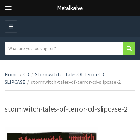
Metalkalve
M
E
N
S
Sear
C
U
e
a
a
t
r
e
Home
/
CD
/
Stormwitch – Tales Of Terror CD
c
g
SLIPCASE
/
stormwitch-tales-of-terror-cd-slipcase-2
h
o
t
r
e
y
x
stormwitch-tales-of-terror-cd-slipcase-2
n
t
a
m
e