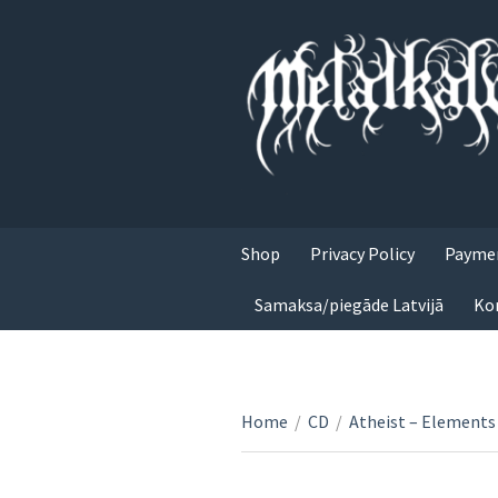
Shop
Privacy Policy
Paymen
Samaksa/piegāde Latvijā
Ko
Home
/
CD
/
Atheist – Elements