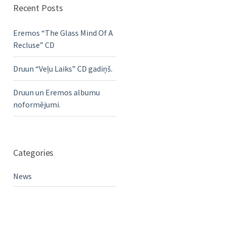
Recent Posts
Eremos “The Glass Mind Of A
Recluse” CD
Druun “Veļu Laiks” CD gadiņš.
Druun un Eremos albumu
noformējumi.
Categories
News