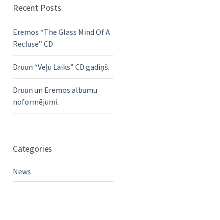
Recent Posts
Eremos “The Glass Mind Of A
Recluse” CD
Druun “Veļu Laiks” CD gadiņš.
Druun un Eremos albumu
noformējumi.
Categories
News