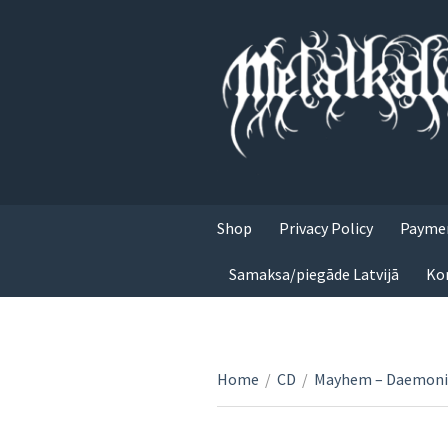
Shop
Privacy Policy
Paymen
Samaksa/piegāde Latvijā
Ko
Home
/
CD
/
Mayhem – Daemonic