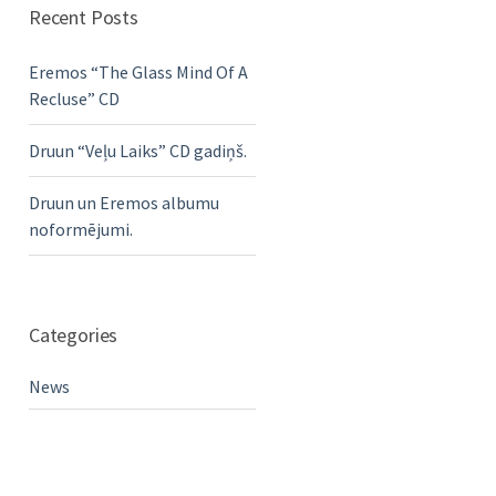
Recent Posts
Eremos “The Glass Mind Of A
Recluse” CD
Druun “Veļu Laiks” CD gadiņš.
Druun un Eremos albumu
noformējumi.
Categories
News