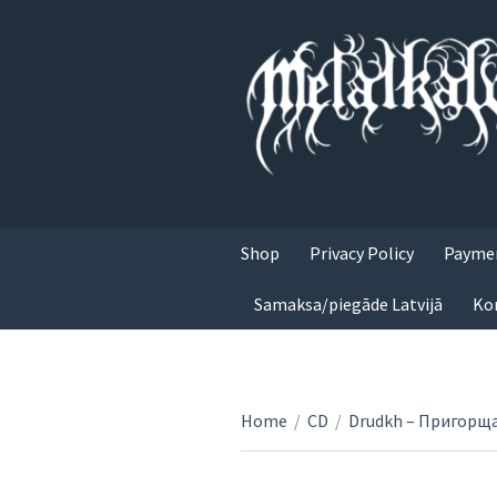
Shop
Privacy Policy
Paymen
Samaksa/piegāde Latvijā
Ko
Home
/
CD
/
Drudkh – Пригорща 