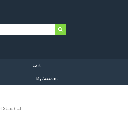
Search
Cart
My Account
 Stars)-cd