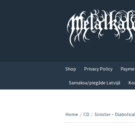
Shop
Privacy Policy
Paymen
Samaksa/piegāde Latvijā
Ko
Home
/
CD
/
Sinister – Diaboli