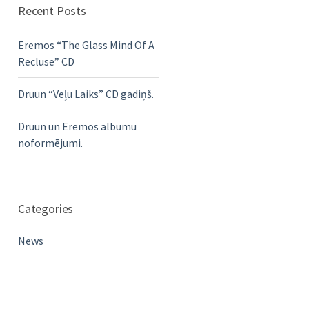
Recent Posts
Eremos “The Glass Mind Of A
Recluse” CD
Druun “Veļu Laiks” CD gadiņš.
Druun un Eremos albumu
noformējumi.
Categories
News