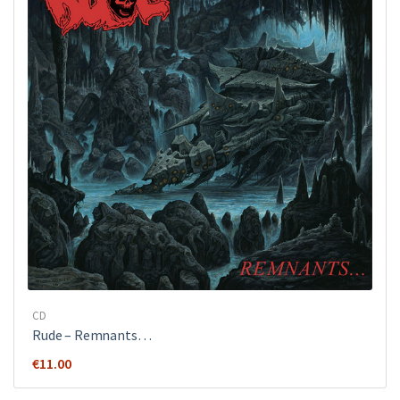
CD
Rude ‎– Remnants…
€
11.00