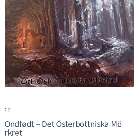
CD
Ondfødt – Det Österbottniska M​ö​
rkret