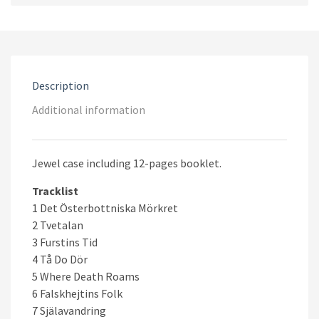
ö​
rkret
quantity
Description
Additional information
Jewel case including 12-pages booklet.
Tracklist
1 Det Österbottniska Mörkret
2 Tvetalan
3 Furstins Tid
4 Tå Do Dör
5 Where Death Roams
6 Falskhejtins Folk
7 Själavandring