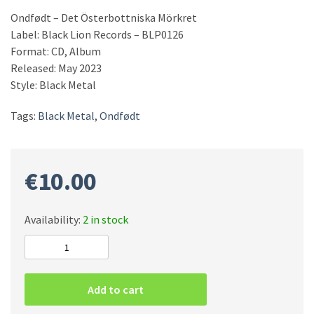
Ondfødt – Det Österbottniska M​ö​rkret
Label: Black Lion Records – BLP0126
Format: CD, Album
Released: May 2023
Style: Black Metal
Tags:
Black Metal
,
Ondfødt
€
10.00
Availability:
2 in stock
Ondfødt
–
Det
Add to cart
Österbottniska
M​