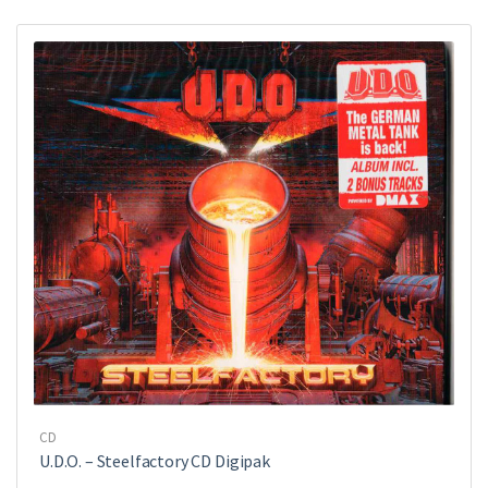
CD
U.D.O. ‎– Steelfactory CD Digipak