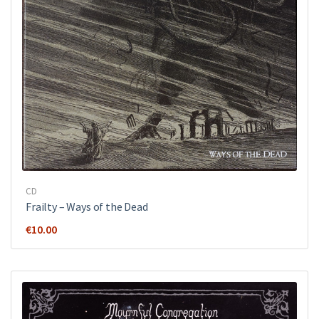
CD
Frailty – Ways of the Dead
€
10.00