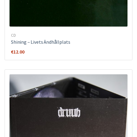
CD
Shining – Livets Ändhållplats
€
12.00