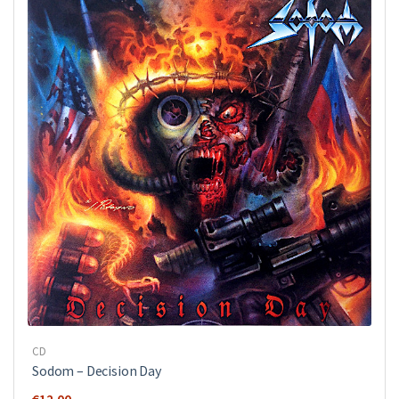
CD
Sodom ‎– Decision Day
€
12.00