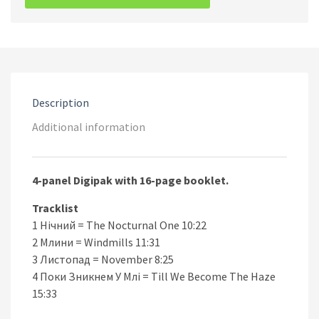
To
The
Night
-
Всі
Належать
Hочі
Description
quantity
Additional information
4-panel Digipak with 16-page booklet.
Tracklist
1 Нічний = The Nocturnal One 10:22
2 Млини = Windmills 11:31
3 Листопад = November 8:25
4 Поки Зникнем У Млі = Till We Become The Haze
15:33