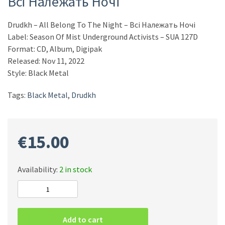
Всі Належать Hочі
Drudkh – All Belong To The Night – Всі Належать Hочі
Label: Season Of Mist Underground Activists – SUA 127D
Format: CD, Album, Digipak
Released: Nov 11, 2022
Style: Black Metal
Tags:
Black Metal
,
Drudkh
€
15.00
Availability:
2 in stock
Drudkh
-
All
Add to cart
Belong