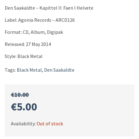
Den Saakaldte ‎– Kapittel II: Faen I Helvete
Label: Agonia Records ‎– ARCD126
Format: CD, Album, Digipak
Released: 27 May 2014
Style: Black Metal
Tags:
Black Metal
,
Den Saakaldte
€
10.00
Original
Current
€
5.00
price
price
Availability:
Out of stock