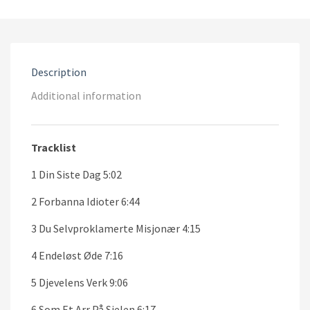
was:
is:
€10.00.
€5.00.
Description
Additional information
Tracklist
1 Din Siste Dag 5:02
2 Forbanna Idioter 6:44
3 Du Selvproklamerte Misjonær 4:15
4 Endeløst Øde 7:16
5 Djevelens Verk 9:06
6 Som Et Arr På Sjelen 6:17